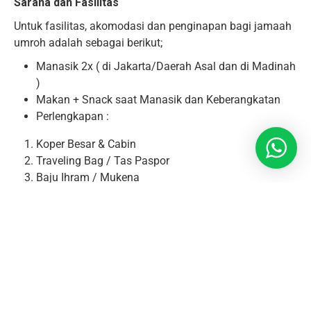
Sarana dan Fasilitas
Untuk fasilitas, akomodasi dan penginapan bagi jamaah
umroh adalah sebagai berikut;
Manasik 2x ( di Jakarta/Daerah Asal dan di Madinah
)
Makan + Snack saat Manasik dan Keberangkatan
Perlengkapan :
Koper Besar & Cabin
Traveling Bag / Tas Paspor
Baju Ihram / Mukena
Sarung Tangan / Peci
Sajadah
Kain Batik Seragam
Syal
Buku Doa & Buku Panduan
Name Tag
Tiket Pesawat PP (Kelas Ekonomi)